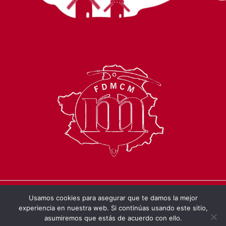
Usamos cookies para asegurar que te damos la mejor
© 2026 Federación de Deportes de
experiencia en nuestra web. Si continúas usando este sitio,
Montaña de Castilla-La Mancha.
asumiremos que estás de acuerdo con ello.