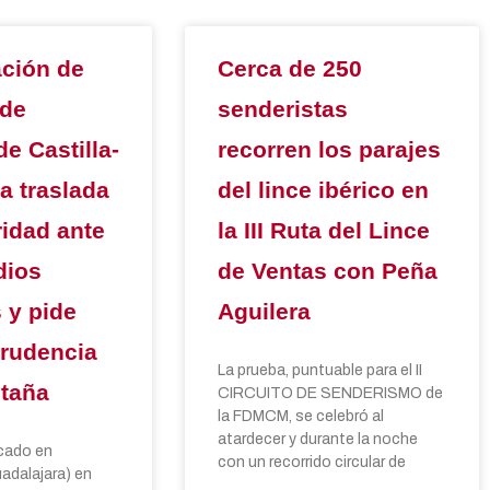
ción de
Cerca de 250
 de
senderistas
e Castilla-
recorren los parajes
a traslada
del lince ibérico en
ridad ante
la III Ruta del Lince
dios
de Ventas con Peña
 y pide
Aguilera
rudencia
La prueba, puntuable para el II
ntaña
CIRCUITO DE SENDERISMO de
la FDMCM, se celebró al
atardecer y durante la noche
cado en
con un recorrido circular de
adalajara) en