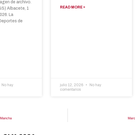
agen de archivo.
READ MORE »
) Albacete, 1
026. La
Deportes de
No hay
julio 12, 2026
No hay
comentarios
a Mancha
Marc