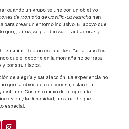
grar cuando un grupo se une con un objetivo
Alicia López García, c
portes de Montaña de Castilla-La Mancha
han
por la Selección Españo
s para crear un entorno inclusivo. El apoyo que
de que, juntos, se pueden superar barreras y
para el Campeonato de
Leer más
Dificultad en Augsburg
l buen ánimo fueron constantes. Cada paso fue
ando que el deporte en la montaña no se trata
 y construir lazos.
agosto 6, 2026
ción de alegría y satisfacción. La experiencia no
sino que también dejó un mensaje claro: la
isfrutar. Con este inicio de temporada, el
nclusión y la diversidad, mostrando que,
o especial.