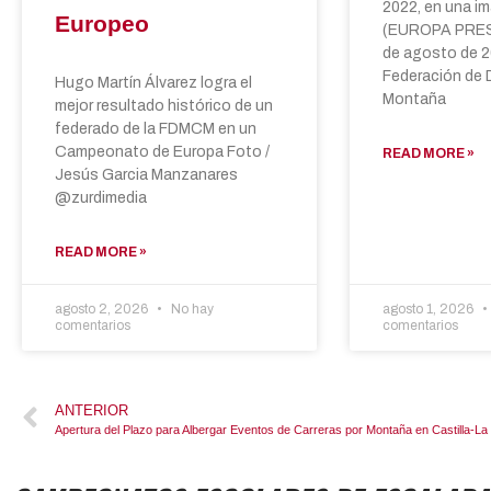
2022, en una im
Europeo
(EUROPA PRESS
de agosto de 2
Federación de 
Hugo Martín Álvarez logra el
Montaña
mejor resultado histórico de un
federado de la FDMCM en un
Campeonato de Europa Foto /
READ MORE »
Jesús Garcia Manzanares
@zurdimedia
READ MORE »
agosto 2, 2026
No hay
agosto 1, 2026
comentarios
comentarios
ANTERIOR
Apertura del Plazo para Albergar Eventos de Carreras por Montaña en Castilla-L