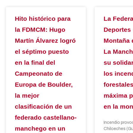
Hito histórico para
La Federa
la FDMCM: Hugo
Deportes
Martín Álvarez logró
Montaña d
el séptimo puesto
La Manch
en la final del
su solida
Campeonato de
los incen
Europa de Boulder,
forestales
la mejor
máxima p
clasificación de un
en la mo
federado castellano-
Incendio provo
manchego en un
Chiloeches (Gu