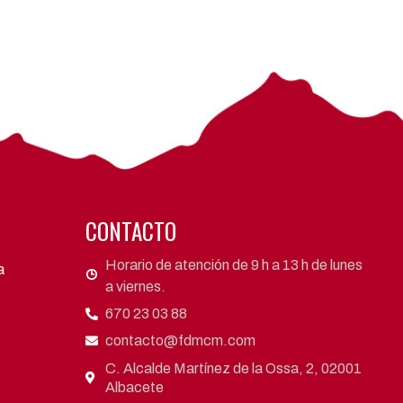
CONTACTO
Horario de atención de 9 h a 13 h de lunes
a
a viernes.
670 23 03 88
contacto@fdmcm.com
C. Alcalde Martínez de la Ossa, 2, 02001
Albacete