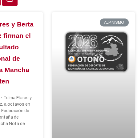
ALPINISMO
res y Berta
 firman el
ultado
onal de
La Mancha
ten
· Telma Flores y
z, a octavos en
6 Federación de
ontaña de
ncha Nota de