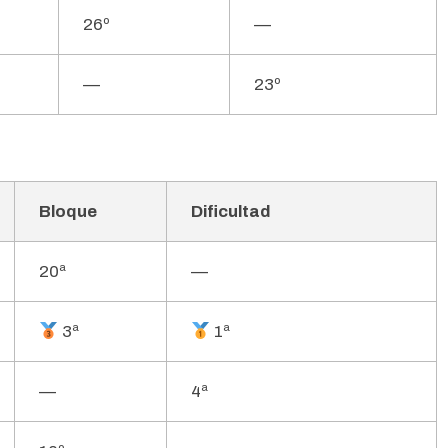
26º
—
—
23º
Bloque
Dificultad
20ª
—
3ª
1ª
—
4ª