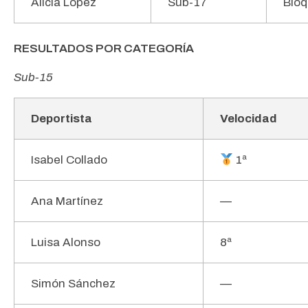
Alicia López
Sub-17
Blo
RESULTADOS POR CATEGORÍA
Sub-15
Deportista
Velocidad
Isabel Collado
1ª
Ana Martínez
—
Luisa Alonso
8ª
Simón Sánchez
—