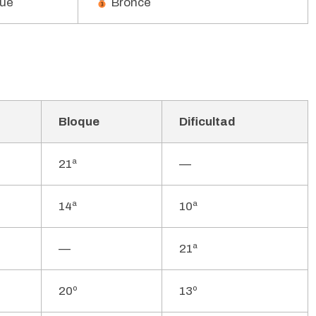
que
Bronce
Bloque
Dificultad
21ª
—
14ª
10ª
—
21ª
20º
13º