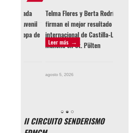
onvocada
Telma Flores y Berta Rodríguez
LI
la Juvenil
firman el mejor resultado
 Europa de
internacional de Castilla-La
Leer más
L
ago
g
Mancha en St. Pölten
agosto 5, 2026
II CIRCUITO SENDERISMO
FDMCM