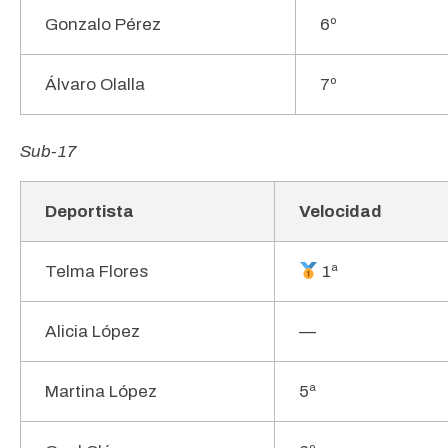
Gonzalo Pérez
6º
Álvaro Olalla
7º
Sub-17
Deportista
Velocidad
Telma Flores
1ª
Alicia López
—
Martina López
5ª