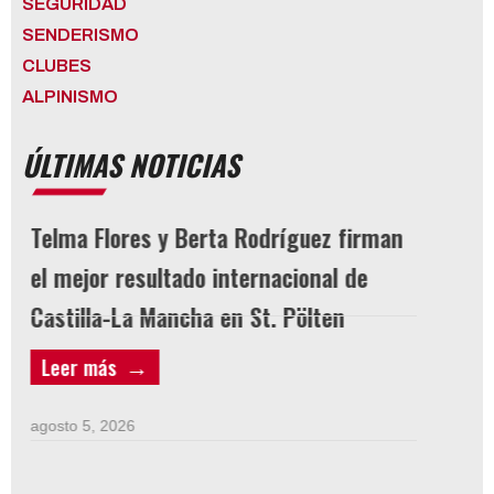
SEGURIDAD
SENDERISMO
CLUBES
ALPINISMO
ÚLTIMAS NOTICIAS
Telma Flores y Berta Rodríguez firman
LICEN
el mejor resultado internacional de
Castilla-La Mancha en St. Pölten
agosto 3
Leer más
Leer 
agosto 5, 2026