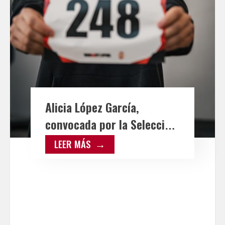
Alicia López García,
convocada por la Selección
Española Juvenil para el
LEER MÁS
Campeonato de Europa de
Dificultad en Augsburg