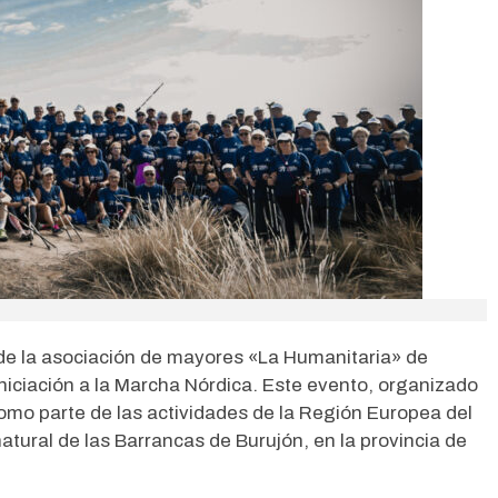
Alicia López García, co
por la Selección Español
para el Campeonato de 
Leer más
Dificultad en Augsburg
agosto 6, 2026
de la asociación de mayores «La Humanitaria» de
iniciación a la Marcha Nórdica. Este evento, organizado
mo parte de las actividades de la Región Europea del
atural de las Barrancas de Burujón, en la provincia de