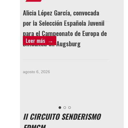
nvocada
Telma Flores y Berta Rodríguez
LIC
a Juvenil
firman el mejor resultado
Europa de
internacional de Castilla-La
Leer más
Lee
agost
Mancha en St. Pölten
agosto 5, 2026
II CIRCUITO SENDERISMO
FDMCM