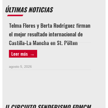
ÚLTIMAS NOTICIAS
Telma Flores y Berta Rodríguez firman
LICEN
el mejor resultado internacional de
Castilla-La Mancha en St. Pölten
agosto 3
Leer más
Leer 
agosto 5, 2026
II CIRCUITO SENDERISMO FDMCM