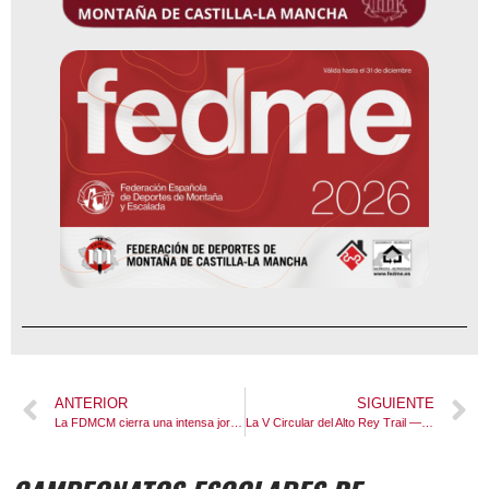
ANTERIOR
SIGUIENTE
La FDMCM cierra una intensa jornada en el Sports Summit Madrid 2026 con la visita institucional del Director General de Juventud y Deportes de la JCCM al stand de la federación
La V Circular del Alto Rey Trail — «La Carrera del Solsticio» congrega a corredores de toda la región en Bustares bajo la supervisión arbitral de la FDMCM