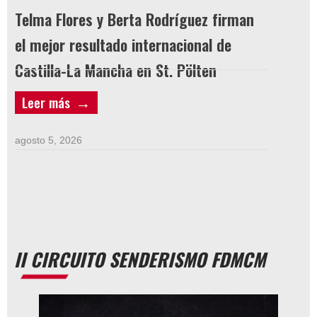
Telma Flores y Berta Rodríguez firman
LICEN
el mejor resultado internacional de
Castilla-La Mancha en St. Pölten
agosto 3
Leer más
Leer 
agosto 5, 2026
II CIRCUITO SENDERISMO FDMCM