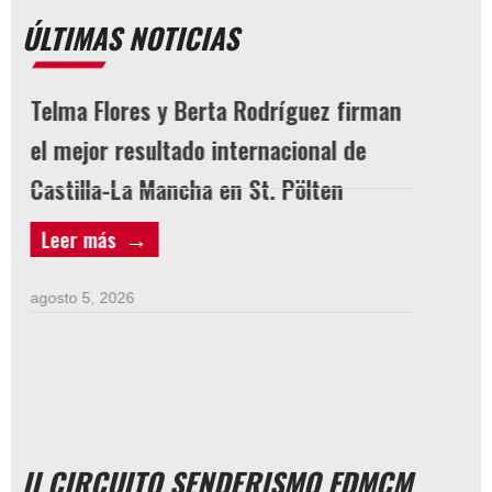
ÚLTIMAS NOTICIAS
Telma Flores y Berta Rodríguez firman
LICEN
el mejor resultado internacional de
Castilla-La Mancha en St. Pölten
agosto 3
Leer más
Leer 
agosto 5, 2026
II CIRCUITO SENDERISMO FDMCM