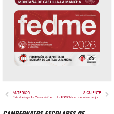
ANTERIOR
SIGUIENTE
Este domingo, La Cierva vivió una jornada inolvidable dentro del III Circuito de Senderismo Diputación de Cuenca 2026
La FDMCM cierra una intensa jornada en el Sports Summit Madrid 2026 con la visita institucional del Director General de Juventud y Deportes de la JCCM al stand de la federación
CAMPEONATOS ESCOLARES DE