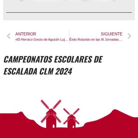
ANTERIOR
SIGUIENTE
«El Heroico Gesto de Agustín Luján: La Victoria que No Se Cuelga en un Medallero»
Éxito Rotundo en las III Jornadas de Actualización para Técnicos de Senderos en Castilla-La Mancha
CAMPEONATOS ESCOLARES DE
ESCALADA CLM 2024