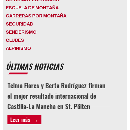
ESCUELA DE MONTAÑA
CARRERAS POR MONTAÑA
SEGURIDAD
SENDERISMO
CLUBES
ALPINISMO
ÚLTIMAS NOTICIAS
Telma Flores y Berta Rodríguez firman
LICEN
el mejor resultado internacional de
Castilla-La Mancha en St. Pölten
agosto 3
Leer más
Leer 