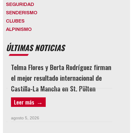
SEGURIDAD
SENDERISMO
CLUBES
ALPINISMO
ÚLTIMAS NOTICIAS
Telma Flores y Berta Rodríguez firman
LICEN
el mejor resultado internacional de
Castilla-La Mancha en St. Pölten
agosto 3
Leer más
Leer 
agosto 5, 2026