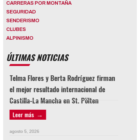
CARRERAS POR MONTAÑA
SEGURIDAD
SENDERISMO
CLUBES
ALPINISMO
ÚLTIMAS NOTICIAS
Telma Flores y Berta Rodríguez firman
LICEN
el mejor resultado internacional de
n
Castilla-La Mancha en St. Pölten
agosto 
Leer más
Leer 
agosto 5, 2026