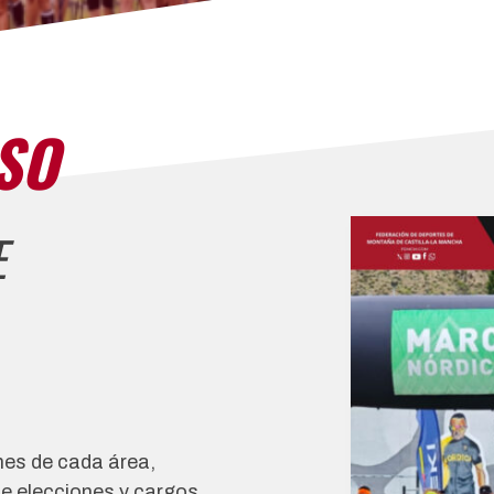
SO
E
ones de cada área,
e elecciones y cargos.