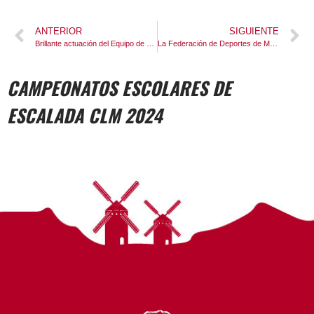
ANTERIOR
SIGUIENTE
Brillante actuación del Equipo de Tecnificación de Castilla-La Mancha en la segunda prueba de la Copa de España de Dificultad
La Federación de Deportes de Montaña de Castilla‑La Mancha presenta “Montaña con Propósito”: alpinismo, ciencia y cooperación desde Hushe (Pakistán) hasta Groenlandia
CAMPEONATOS ESCOLARES DE
ESCALADA CLM 2024