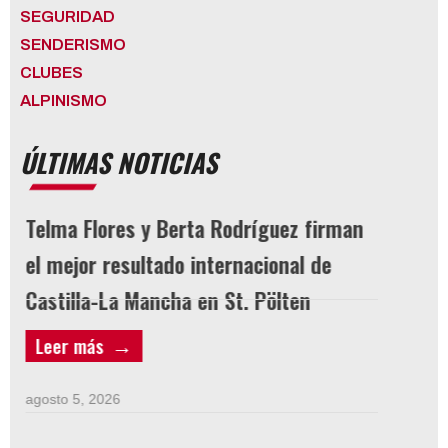
SEGURIDAD
SENDERISMO
CLUBES
ALPINISMO
ÚLTIMAS NOTICIAS
Telma Flores y Berta Rodríguez firman
LICEN
el mejor resultado internacional de
Castilla-La Mancha en St. Pölten
agosto 3
Leer más
Leer 
agosto 5, 2026