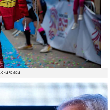
ea CxM FDMCM