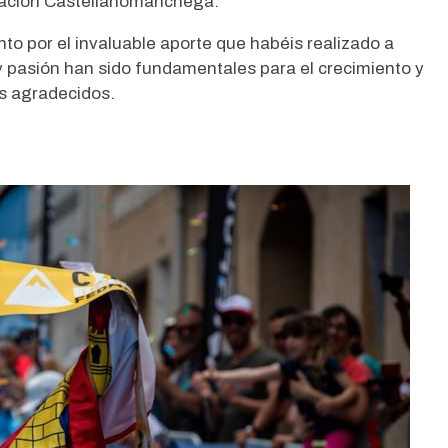
eración Castellanomanchega.
Alicia López García, con
 por el invaluable aporte que habéis realizado a
 pasión han sido fundamentales para el crecimiento y
por la Selección Española
ás agradecidos.
para el Campeonato de 
Leer más
Dificultad en Augsburg
agosto 6, 2026