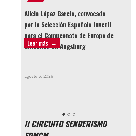
vocada
Telma Flores y Berta Rodríguez
LICE
 Juvenil
firman el mejor resultado
Europa de
internacional de Castilla-La
Leer más
Lee
agosto
Mancha en St. Pölten
agosto 5, 2026
II CIRCUITO SENDERISMO
FDMCM