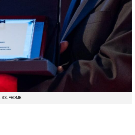
R.SS. FEDME